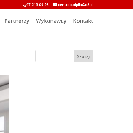
67-215-09-93
centrobudpila@o2.pl
Partnerzy
Wykonawcy
Kontakt