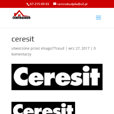
67-215-09-93
centrobudpila@o2.pl
ceresit
utworzone przez
elsago77ceud
|
wrz 27, 2017
|
0
komentarzy