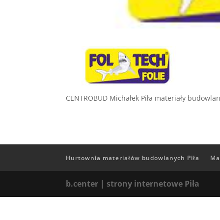
CENTROBUD Michałek Piła materiały budowla
Hurtownia materiałów budowlanych Piła
Ma
b.center | strony internetowe Piła