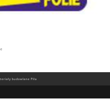
ne
teriały budowlane Piła