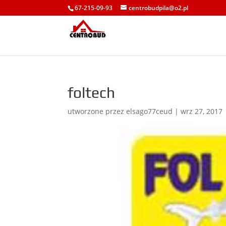
67-215-09-93
centrobudpila@o2.pl
foltech
utworzone przez
elsago77ceud
|
wrz 27, 2017