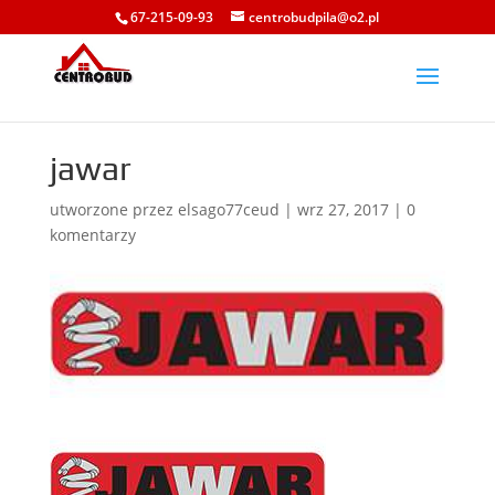
67-215-09-93
centrobudpila@o2.pl
jawar
utworzone przez
elsago77ceud
|
wrz 27, 2017
|
0
komentarzy