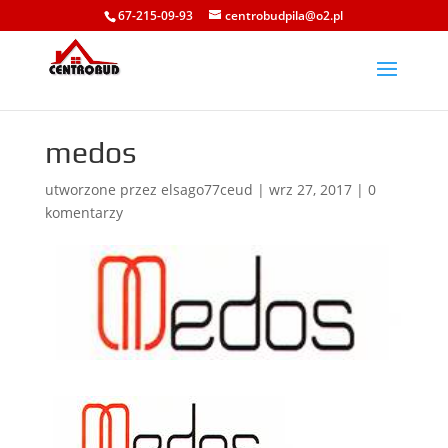
67-215-09-93
centrobudpila@o2.pl
medos
utworzone przez
elsago77ceud
|
wrz 27, 2017
|
0
komentarzy