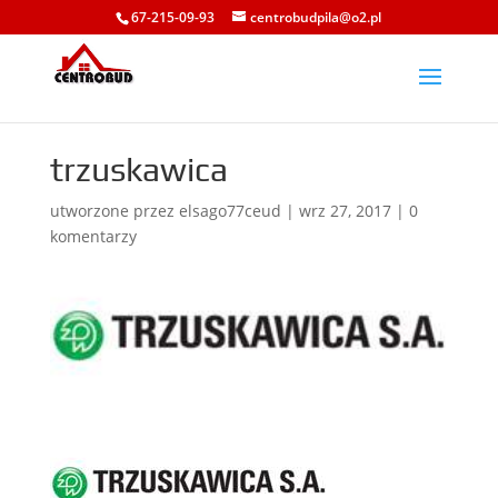
67-215-09-93
centrobudpila@o2.pl
trzuskawica
utworzone przez
elsago77ceud
|
wrz 27, 2017
|
0
komentarzy